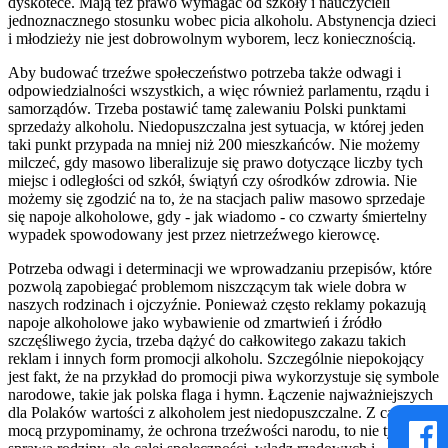
dyskotece. Mają też prawo wymagać od szkoły i nauczycieli
jednoznacznego stosunku wobec picia alkoholu. Abstynencja dzieci
i młodzieży nie jest dobrowolnym wyborem, lecz koniecznością.
Aby budować trzeźwe społeczeństwo potrzeba także odwagi i
odpowiedzialności wszystkich, a więc również parlamentu, rządu i
samorządów. Trzeba postawić tamę zalewaniu Polski punktami
sprzedaży alkoholu. Niedopuszczalna jest sytuacja, w której jeden
taki punkt przypada na mniej niż 200 mieszkańców. Nie możemy
milczeć, gdy masowo liberalizuje się prawo dotyczące liczby tych
miejsc i odległości od szkół, świątyń czy ośrodków zdrowia. Nie
możemy się zgodzić na to, że na stacjach paliw masowo sprzedaje
się napoje alkoholowe, gdy - jak wiadomo - co czwarty śmiertelny
wypadek spowodowany jest przez nietrzeźwego kierowcę.
Potrzeba odwagi i determinacji we wprowadzaniu przepisów, które
pozwolą zapobiegać problemom niszczącym tak wiele dobra w
naszych rodzinach i ojczyźnie. Ponieważ często reklamy pokazują
napoje alkoholowe jako wybawienie od zmartwień i źródło
szczęśliwego życia, trzeba dążyć do całkowitego zakazu takich
reklam i innych form promocji alkoholu. Szczególnie niepokojący
jest fakt, że na przykład do promocji piwa wykorzystuje się symbole
narodowe, takie jak polska flaga i hymn. Łączenie najważniejszych
dla Polaków wartości z alkoholem jest niedopuszczalne. Z całą
mocą przypominamy, że ochrona trzeźwości narodu, to nie tylko