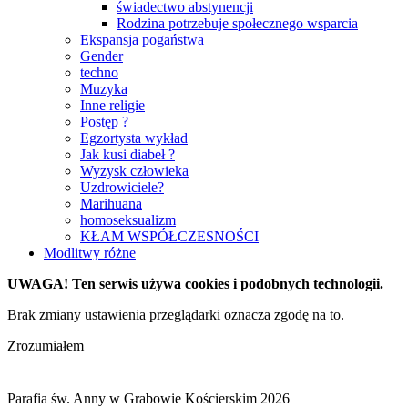
świadectwo abstynencji
Rodzina potrzebuje społecznego wsparcia
Ekspansja pogaństwa
Gender
techno
Muzyka
Inne religie
Postęp ?
Egzortysta wykład
Jak kusi diabeł ?
Wyzysk człowieka
Uzdrowiciele?
Marihuana
homoseksualizm
KŁAM WSPÓŁCZESNOŚCI
Modlitwy różne
UWAGA! Ten serwis używa cookies i podobnych technologii.
Brak zmiany ustawienia przeglądarki oznacza zgodę na to.
Zrozumiałem
Parafia św. Anny w Grabowie Kościerskim 2026