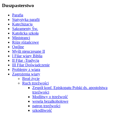
Duszpasterstwo
Parafia
Statystyka parafii
Katechizacja
Sakramenty Św.
Katolicka szkoła
Ministranci
Róże różańcowe
Ogólne
Myśli nieuczesane II
I Filar wiary Biblia
II Filar -Tradycja
III Filar Doświadczenie
Problemy z wiarą
Zagrożenia wiary
Broń życie
Ruch trzeźwości
Zespół konf. Episkopatu Polski ds. apostolstwa
trzeźwości
Modlitwy o trzeźwość
wesela bezalkoholowe
patron trzeźwości
szkodliwość