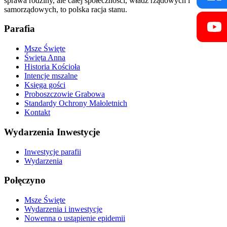
sprawa rodziny, ale całej społeczności, władz rządowych i
samorządowych, to polska racja stanu.
Parafia
Msze Święte
Święta Anna
Historia Kościoła
Intencje mszalne
Księga gości
Proboszczowie Grabowa
Standardy Ochrony Małoletnich
Kontakt
Wydarzenia Inwestycje
Inwestycje parafii
Wydarzenia
Połęczyno
Msze Święte
Wydarzenia i inwestycje
Nowenna o ustąpienie epidemii