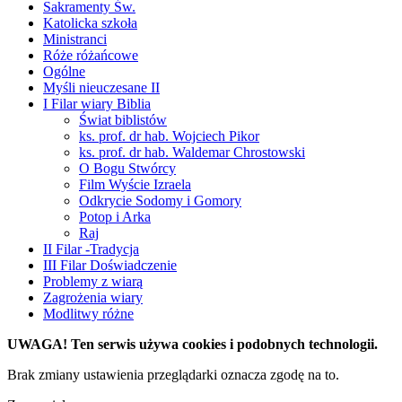
Sakramenty Św.
Katolicka szkoła
Ministranci
Róże różańcowe
Ogólne
Myśli nieuczesane II
I Filar wiary Biblia
Świat biblistów
ks. prof. dr hab. Wojciech Pikor
ks. prof. dr hab. Waldemar Chrostowski
O Bogu Stwórcy
Film Wyście Izraela
Odkrycie Sodomy i Gomory
Potop i Arka
Raj
II Filar -Tradycja
III Filar Doświadczenie
Problemy z wiarą
Zagrożenia wiary
Modlitwy różne
UWAGA! Ten serwis używa cookies i podobnych technologii.
Brak zmiany ustawienia przeglądarki oznacza zgodę na to.