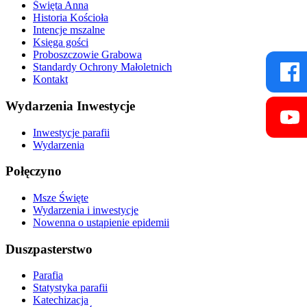
Święta Anna
Historia Kościoła
Intencje mszalne
Księga gości
Proboszczowie Grabowa
Standardy Ochrony Małoletnich
Kontakt
Wydarzenia Inwestycje
Inwestycje parafii
Wydarzenia
Połęczyno
Msze Święte
Wydarzenia i inwestycje
Nowenna o ustąpienie epidemii
Duszpasterstwo
Parafia
Statystyka parafii
Katechizacja