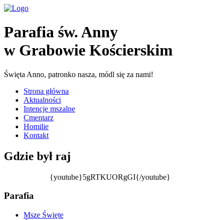
Parafia św. Anny
w Grabowie Kościerskim
Święta Anno, patronko nasza, módl się za nami!
Strona główna
Aktualności
Intencje mszalne
Cmentarz
Homilie
Kontakt
Gdzie był raj
{youtube}5gRTKUORgGI{/youtube}
Parafia
Msze Święte