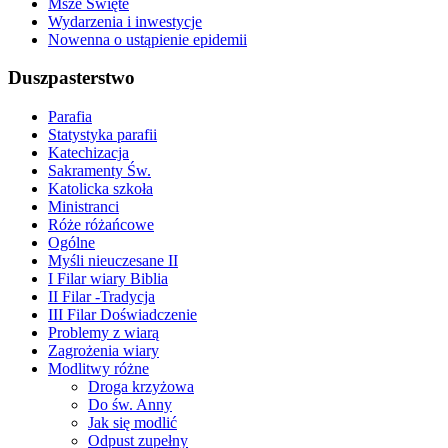
Msze Święte
Wydarzenia i inwestycje
Nowenna o ustąpienie epidemii
Duszpasterstwo
Parafia
Statystyka parafii
Katechizacja
Sakramenty Św.
Katolicka szkoła
Ministranci
Róże różańcowe
Ogólne
Myśli nieuczesane II
I Filar wiary Biblia
II Filar -Tradycja
III Filar Doświadczenie
Problemy z wiarą
Zagrożenia wiary
Modlitwy różne
Droga krzyżowa
Do św. Anny
Jak się modlić
Odpust zupełny