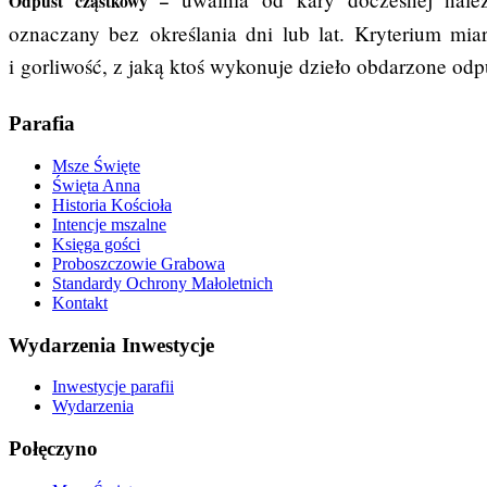
Odpust cząstkowy –
oznaczany bez określania dni lub lat. Kryterium mia
i gorliwość, z jaką ktoś wykonuje dzieło obdarzone o
Parafia
Msze Święte
Święta Anna
Historia Kościoła
Intencje mszalne
Księga gości
Proboszczowie Grabowa
Standardy Ochrony Małoletnich
Kontakt
Wydarzenia Inwestycje
Inwestycje parafii
Wydarzenia
Połęczyno