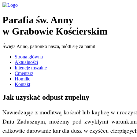
Parafia św. Anny
w Grabowie Kościerskim
Święta Anno, patronko nasza, módl się za nami!
Strona główna
Aktualności
Intencje mszalne
Cmentarz
Homilie
Kontakt
Jak uzyskać odpust zupełny
Nawiedzając z modlitwą kościół lub kaplicę w uroczys
Dniu Zadusznym, możemy pod zwykłymi warunkami u
całkowite darowanie kar dla dusz w czyśćcu cierpiącyc