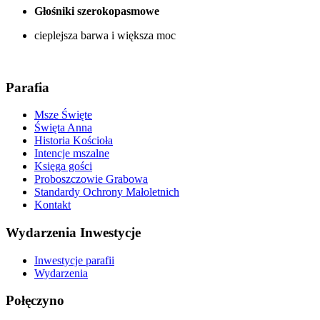
Głośniki szerokopasmowe
cieplejsza barwa i większa moc
Parafia
Msze Święte
Święta Anna
Historia Kościoła
Intencje mszalne
Księga gości
Proboszczowie Grabowa
Standardy Ochrony Małoletnich
Kontakt
Wydarzenia Inwestycje
Inwestycje parafii
Wydarzenia
Połęczyno