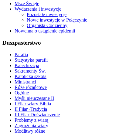
Msze Święte
Wydarzenia i inwestycje
Pozostałe inwestycje
Nowe inwestycje w Połęczynie
Organista Codzienny
Nowenna o ustąpienie epidemii
Duszpasterstwo
Parafia
Statystyka parafii
Katechizacja
Sakramenty Św.
Katolicka szkoła
Ministranci
Róże różańcowe
Ogólne
Myśli nieuczesane II
I Filar wiary Biblia
II Filar -Tradycja
III Filar Doświadczenie
Problemy z wiarą
Zagrożenia wiary
Modlitwy różne