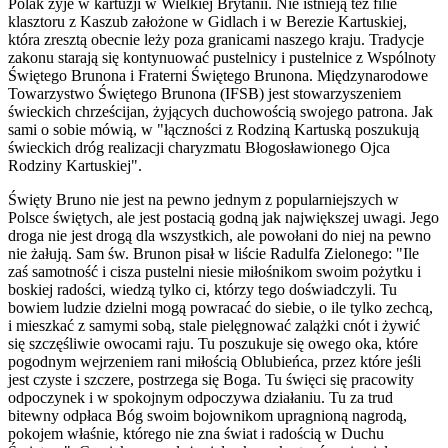
Polak żyje w kartuzji w Wielkiej Brytanii. Nie istnieją też filie
klasztoru z Kaszub założone w Gidlach i w Berezie Kartuskiej,
która zresztą obecnie leży poza granicami naszego kraju. Tradycje
zakonu starają się kontynuować pustelnicy i pustelnice z Wspólnoty
Świętego Brunona i Fraterni Świętego Brunona. Międzynarodowe
Towarzystwo Świętego Brunona (IFSB) jest stowarzyszeniem
świeckich chrześcijan, żyjących duchowością swojego patrona. Jak
sami o sobie mówią, w "łączności z Rodziną Kartuską poszukują
świeckich dróg realizacji charyzmatu Błogosławionego Ojca
Rodziny Kartuskiej".
Święty Bruno nie jest na pewno jednym z popularniejszych w
Polsce świętych, ale jest postacią godną jak największej uwagi. Jego
droga nie jest drogą dla wszystkich, ale powołani do niej na pewno
nie żałują. Sam św. Brunon pisał w liście Radulfa Zielonego: "Ile
zaś samotność i cisza pustelni niesie miłośnikom swoim pożytku i
boskiej radości, wiedzą tylko ci, którzy tego doświadczyli. Tu
bowiem ludzie dzielni mogą powracać do siebie, o ile tylko zechcą,
i mieszkać z samymi sobą, stale pielęgnować zalążki cnót i żywić
się szczęśliwie owocami raju. Tu poszukuje się owego oka, które
pogodnym wejrzeniem rani miłością Oblubieńca, przez które jeśli
jest czyste i szczere, postrzega się Boga. Tu święci się pracowity
odpoczynek i w spokojnym odpoczywa działaniu. Tu za trud
bitewny odpłaca Bóg swoim bojownikom upragnioną nagrodą,
pokojem właśnie, którego nie zna świat i radością w Duchu