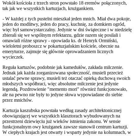
Wokół kościoła z trzech stron powstało 18 eremów połączonych,
tak jak we wszystkich kartuzjach, krużgankiem.
- W każdej z tych pustelni mieszkał jeden mnich. Miał dwa pokoje,
jeden do modlitwy, jeden do pracy, kuchnię, za domkiem ogród,
więc był samowystarczalny. Jedynie w dni świąteczne i w niedzielę
zbierali się we wspólnym refektarzu, gdzie razem się posilali i
omawiali różne sprawy - opowiada ks. dr Henryk Ormiński,
wieloletni proboszcz w pokartuzjańskim kościele, obecnie na
emeryturze, zajmuje się głównie oprowadzaniem licznych
wycieczek.
Reguła kartuzów, podobnie jak kamedułów, zakłada milczenie.
Jednak jak każda zorganizowana społeczność, musieli przecież
ustalać pewne sprawy, musieli też otaczać opieką duchową swoich
młodszych współbraci, więc absolutne milczenie jest jedynie
legendą. Pozdrowienie "memento mori" również funkcjonowało,
ale na pewno nie były to jedyne słowa wypowiadane do siebie
przez mnichów.
Kartuzja kaszubska powstała według zasady architektonicznej
obowiązującej we wszystkich klasztorach wybudowanych na
przestrzeni dziewięciu już wieków istnienia zakonu. W sensie
funkcjonalnym owy krużganek zawsze stanowił centrum kartuzji.
W ciepłych krajach jest otwarty i wsparty jedynie na kolumnach, w