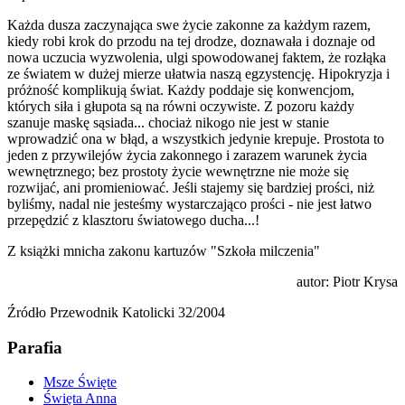
Każda dusza zaczynająca swe życie zakonne za każdym razem,
kiedy robi krok do przodu na tej drodze, doznawała i doznaje od
nowa uczucia wyzwolenia, ulgi spowodowanej faktem, że rozłąka
ze światem w dużej mierze ułatwia naszą egzystencję. Hipokryzja i
próżność komplikują świat. Każdy poddaje się konwencjom,
których siła i głupota są na równi oczywiste. Z pozoru każdy
szanuje maskę sąsiada... chociaż nikogo nie jest w stanie
wprowadzić ona w błąd, a wszystkich jedynie krepuje. Prostota to
jeden z przywilejów życia zakonnego i zarazem warunek życia
wewnętrznego; bez prostoty życie wewnętrzne nie może się
rozwijać, ani promieniować. Jeśli stajemy się bardziej prości, niż
byliśmy, nadal nie jesteśmy wystarczająco prości - nie jest łatwo
przepędzić z klasztoru światowego ducha...!
Z książki mnicha zakonu kartuzów "Szkoła milczenia"
autor: Piotr Krysa
Źródło Przewodnik Katolicki 32/2004
Parafia
Msze Święte
Święta Anna