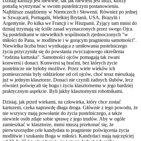
Dzisiaj kartuzji jest niewiele, tak jak niewielu jest ludzi, którzy
potrafią wytrzymać w swoim pustelniczym postanowieniu.
Najbliższe znajdziemy w Niemczech i Słowenii. Również po jednej
w Szwajcarii, Portugalii, Wielkiej Brytanii, USA, Brazylii i
Argentynie. Po kilka we Francji i w Hiszpanii. Żyjący tam mnisi do
dzisiaj trzymają się ściśle zasad wyznaczonych przez swego Ojca.
Są pustelnikami w niewielkich wspólnotach zjednoczonych "w
miłości do Pana, w modlitwie i w gorącym pragnieniu samotności".
Niewielka liczba braci wynikająca z umiłowania pustelniczego
życia przyczyniła się do powstania zwyczajowego określenia
"rodzina kartuska". Samotności ojców pomagają tak zwani
konwersi i donaci. Konwersi są braćmi, bez których życie
pustelnicze nie byłoby możliwe. Przez wiele wieków ich
pomieszczenia były oddzielone od cel ojców, choć teraz mieszkają
już w jednym klasztorze. Donaci nie czynili żadnych ślubów, lecz
również poświęcali się bogu i życiu klasztornemu w jego bardziej
praktycznym aspekcie. Byli jakby klasztornymi robotnikami.
Dzisiaj, jak przed wiekami, na człowieka, który chce zostać
kartuzem, czeka naprawdę długa droga. Głównie z tego powodu, że
nie wszyscy mają powołanie do życia pustelniczego, a także
niewiele osób zdaje sobie sprawę z jego trudów. Aby w ogóle
zamieszkać w klasztorze, mnisi muszą przekonać się, że
pierwszorzędne cele kandydata to pragnienie poświęcenia życia
modlitwie i szukaniu Boga w miłości. Kandydaci mają najczęściej