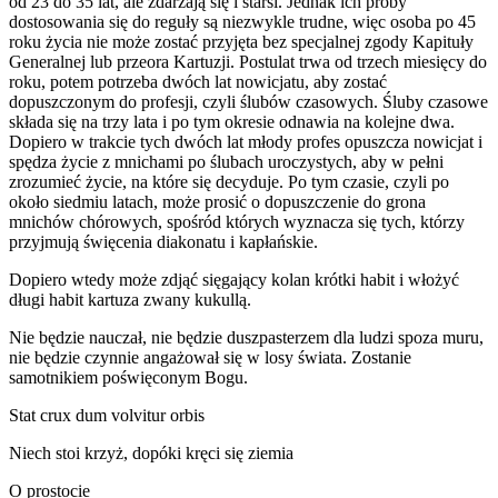
od 23 do 35 lat, ale zdarzają się i starsi. Jednak ich próby
dostosowania się do reguły są niezwykle trudne, więc osoba po 45
roku życia nie może zostać przyjęta bez specjalnej zgody Kapituły
Generalnej lub przeora Kartuzji. Postulat trwa od trzech miesięcy do
roku, potem potrzeba dwóch lat nowicjatu, aby zostać
dopuszczonym do profesji, czyli ślubów czasowych. Śluby czasowe
składa się na trzy lata i po tym okresie odnawia na kolejne dwa.
Dopiero w trakcie tych dwóch lat młody profes opuszcza nowicjat i
spędza życie z mnichami po ślubach uroczystych, aby w pełni
zrozumieć życie, na które się decyduje. Po tym czasie, czyli po
około siedmiu latach, może prosić o dopuszczenie do grona
mnichów chórowych, spośród których wyznacza się tych, którzy
przyjmują święcenia diakonatu i kapłańskie.
Dopiero wtedy może zdjąć sięgający kolan krótki habit i włożyć
długi habit kartuza zwany kukullą.
Nie będzie nauczał, nie będzie duszpasterzem dla ludzi spoza muru,
nie będzie czynnie angażował się w losy świata. Zostanie
samotnikiem poświęconym Bogu.
Stat crux dum volvitur orbis
Niech stoi krzyż, dopóki kręci się ziemia
O prostocie