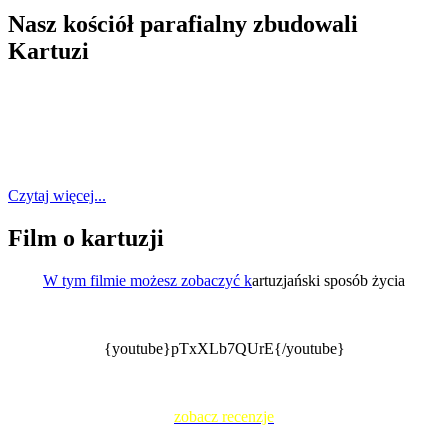
Nasz kościół parafialny zbudowali
Kartuzi
Czytaj więcej...
Film o kartuzji
W tym filmie możesz zobaczyć k
artuzjański sposób życia
{youtube}pTxXLb7QUrE{/youtube}
zobacz recenzje