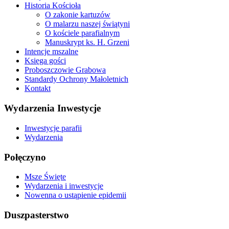
Historia Kościoła
O zakonie kartuzów
O malarzu naszej świątyni
O kościele parafialnym
Manuskrypt ks. H. Grzeni
Intencje mszalne
Księga gości
Proboszczowie Grabowa
Standardy Ochrony Małoletnich
Kontakt
Wydarzenia Inwestycje
Inwestycje parafii
Wydarzenia
Połęczyno
Msze Święte
Wydarzenia i inwestycje
Nowenna o ustąpienie epidemii
Duszpasterstwo