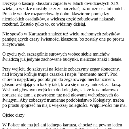
Decyzja o kasacji klasztoru zapadła w latach dwudziestych XIX
wieku, a władze musiały jeszcze poczekać, aż umrze ostatni mnich.
Pruskie władze rozparcelowały dobra klasztorne pomiędzy
niemieckich osadników, a większą część zabudowań nakazały
rozebrać. Zostało tylko to, co widzimy dzisiaj.
Nie sposób w Kartuzach znaleźć też wielu ruchomych zabytków
pamiętających czasy świetności klasztoru, bo zostały one po prostu
zlicytowane.
O życiu tych szczególnie surowych wobec siebie mnichów
świadczą już jedynie zachowane budynki, nieliczne znaki i detale.
Przy wejściu do zakrystii na ścianie zobaczymy zegar słoneczny,
nad którym króluje trupia czaszka i napis "memento mori". Pod
chórem napędzany podobnym do zegarowego mechanizmem,
głośno wybijającym każdy takt, kiwa się uroczy aniołek z... kosą.
Wisi nad głównym wejściem do kolegiaty, tak że kosa miarowo
porusza się tam i z powrotem tuż nad głowami wchodzących do
świątyni. Aby zobaczyć trumienne podobieństwo Kolegiaty, trzeba
po prostu spojrzeć na nią z większej odległości. Wątpliwości nie ma.
Ojciec ciszy
W Polsce nie ma już ani jednego kartuza, chociaż na pewno jeden