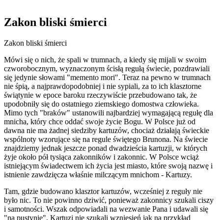
Zakon bliski śmierci
Zakon bliski śmierci
Mówi się o nich, że spali w trumnach, a kiedy się mijali w swoim
czworobocznym, wyznaczonym ścisłą regułą świecie, pozdrawiali
się jedynie słowami "memento mori". Teraz na pewno w trumnach
nie śpią, a najprawdopodobniej i nie sypiali, za to ich klasztorne
świątynie w epoce baroku rzeczywiście przebudowano tak, że
upodobniły się do ostatniego ziemskiego domostwa człowieka.
Mimo tych "braków" ustanowili najbardziej wymagającą regułę dla
mnicha, który chce oddać swoje życie Bogu. W Polsce już od
dawna nie ma żadnej siedziby kartuzów, chociaż działają świeckie
wspólnoty wzorujące się na regule świętego Brunona. Na świecie
znajdziemy jednak jeszcze ponad dwadzieścia kartuzji, w których
żyje około pół tysiąca zakonników i zakonnic. W Polsce wciąż
istniejącym świadectwem ich życia jest miasto, które swoją nazwę i
istnienie zawdzięcza właśnie milczącym mnichom - Kartuzy.
Tam, gdzie budowano klasztor kartuzów, wcześniej z reguły nie
było nic. To nie powinno dziwić, ponieważ zakonnicy szukali ciszy
i samotności. Wszak odpowiadali na wezwanie Pana i udawali się
"na pustynię". Kartuzi nie szukali wzniesień jak na przykład