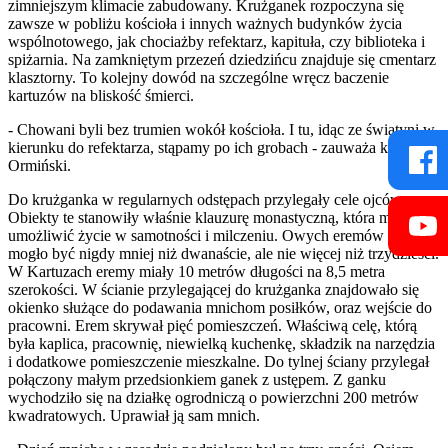
zimniejszym klimacie zabudowany. Krużganek rozpoczyna się
zawsze w pobliżu kościoła i innych ważnych budynków życia
wspólnotowego, jak chociażby refektarz, kapituła, czy biblioteka i
spiżarnia. Na zamkniętym przezeń dziedzińcu znajduje się cmentarz
klasztorny. To kolejny dowód na szczególne wręcz baczenie
kartuzów na bliskość śmierci.
- Chowani byli bez trumien wokół kościoła. I tu, idąc ze świątyni w
kierunku do refektarza, stąpamy po ich grobach - zauważa ks.
Ormiński.
Do krużganka w regularnych odstępach przylegały cele ojców.
Obiekty te stanowiły właśnie klauzurę monastyczną, która miała im
umożliwić życie w samotności i milczeniu. Owych eremów nie
mogło być nigdy mniej niż dwanaście, ale nie więcej niż trzydzieści.
W Kartuzach eremy miały 10 metrów długości na 8,5 metra
szerokości. W ścianie przylegającej do krużganka znajdowało się
okienko służące do podawania mnichom posiłków, oraz wejście do
pracowni. Erem skrywał pięć pomieszczeń. Właściwą celę, którą
była kaplica, pracownię, niewielką kuchenkę, składzik na narzędzia
i dodatkowe pomieszczenie mieszkalne. Do tylnej ściany przylegał
połączony małym przedsionkiem ganek z ustępem. Z ganku
wychodziło się na działkę ogrodniczą o powierzchni 200 metrów
kwadratowych. Uprawiał ją sam mnich.