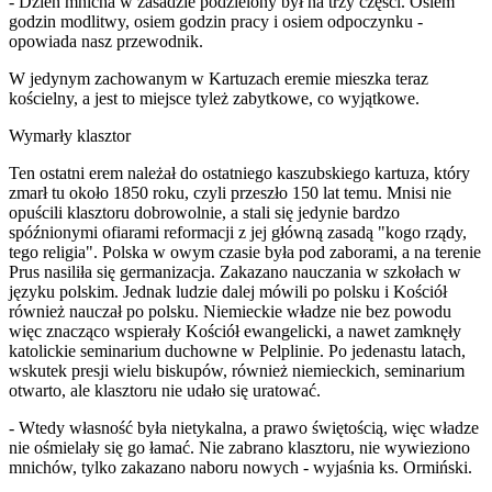
- Dzień mnicha w zasadzie podzielony był na trzy części. Osiem
godzin modlitwy, osiem godzin pracy i osiem odpoczynku -
opowiada nasz przewodnik.
W jedynym zachowanym w Kartuzach eremie mieszka teraz
kościelny, a jest to miejsce tyleż zabytkowe, co wyjątkowe.
Wymarły klasztor
Ten ostatni erem należał do ostatniego kaszubskiego kartuza, który
zmarł tu około 1850 roku, czyli przeszło 150 lat temu. Mnisi nie
opuścili klasztoru dobrowolnie, a stali się jedynie bardzo
spóźnionymi ofiarami reformacji z jej główną zasadą "kogo rządy,
tego religia". Polska w owym czasie była pod zaborami, a na terenie
Prus nasiliła się germanizacja. Zakazano nauczania w szkołach w
języku polskim. Jednak ludzie dalej mówili po polsku i Kościół
również nauczał po polsku. Niemieckie władze nie bez powodu
więc znacząco wspierały Kościół ewangelicki, a nawet zamknęły
katolickie seminarium duchowne w Pelplinie. Po jedenastu latach,
wskutek presji wielu biskupów, również niemieckich, seminarium
otwarto, ale klasztoru nie udało się uratować.
- Wtedy własność była nietykalna, a prawo świętością, więc władze
nie ośmielały się go łamać. Nie zabrano klasztoru, nie wywieziono
mnichów, tylko zakazano naboru nowych - wyjaśnia ks. Ormiński.