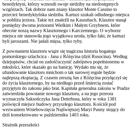
benedyktyni, którzy wznosili swoje siedziby na niedostępnych
wzgórzach. Tak dobrze nam znany klasztor Monte Cassino to
przecież benedyktyńska siedziba. Kartuzi szukali odludnego miejsca
w pobliżu jeziora. Takie też znaleźli na Kaszubach. Klasztor stanął
pomiędzy dwoma jeziorami Wielkim i Małym Grzybnem, które
obecnie noszą nazwy Klasztornego i Karczemnego. O wyborze
miejsca nie stanowiła jego wyjątkowa uroda, tylko fakt, że kartuzi
byli jaroszami. Nie jadali mięsa, tylko ryby.
Z powstaniem klasztoru wiąże się tragiczna historia bogatego
pomorskiego szlachcica - Jana z Różęcina (dziś Rusocina). Według
dziejopisów, chciał on zadośćuczynić zabójstwu popełnionemu w
młodości, które skazało go na banicję. Wydało mu się, że
ufundowanie klasztoru mnichom o tak surowej regule będzie
najlepszą ekspiacją. Z czasem zresztą Jan z Różęcina przyłączył się
do życia klasztornego, by na niedługo przed śmiercią zostać
przyjętym do zakonu jako brat. Kapituła generalna zakonu w Pradze
zatwierdziła powstanie nowego klasztoru, a na jego przeora
wyznaczyła Saksończyka Jana Deterhusa, który w roku 1381
poświęcił miejsce budowy przyszłego klasztoru. Kościół pod
wezwaniem Wniebowzięcia Najświętszej Maryi Panny stojący do
dziś konsekrowano w październiku 1403 roku.
Strażnik przeszłości