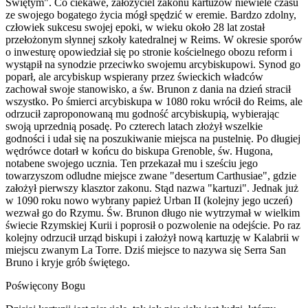
Świętym". Co ciekawe, założyciel zakonu kartuzów niewiele czasu
ze swojego bogatego życia mógł spędzić w eremie. Bardzo zdolny,
człowiek sukcesu swojej epoki, w wieku około 28 lat został
przełożonym słynnej szkoły katedralnej w Reims. W okresie sporów
o inwesturę opowiedział się po stronie kościelnego obozu reform i
wystąpił na synodzie przeciwko swojemu arcybiskupowi. Synod go
poparł, ale arcybiskup wspierany przez świeckich władców
zachował swoje stanowisko, a św. Brunon z dania na dzień stracił
wszystko. Po śmierci arcybiskupa w 1080 roku wrócił do Reims, ale
odrzucił zaproponowaną mu godność arcybiskupią, wybierając
swoją uprzednią posadę. Po czterech latach złożył wszelkie
godności i udał się na poszukiwanie miejsca na pustelnię. Po długiej
wędrówce dotarł w końcu do biskupa Grenoble, św. Hugona,
notabene swojego ucznia. Ten przekazał mu i sześciu jego
towarzyszom odludne miejsce zwane "desertum Carthusiae", gdzie
założył pierwszy klasztor zakonu. Stąd nazwa "kartuzi". Jednak już
w 1090 roku nowo wybrany papież Urban II (kolejny jego uczeń)
wezwał go do Rzymu. Św. Brunon długo nie wytrzymał w wielkim
świecie Rzymskiej Kurii i poprosił o pozwolenie na odejście. Po raz
kolejny odrzucił urząd biskupi i założył nową kartuzję w Kalabrii w
miejscu zwanym La Torre. Dziś miejsce to nazywa się Serra San
Bruno i kryje grób świętego.
Poświęcony Bogu