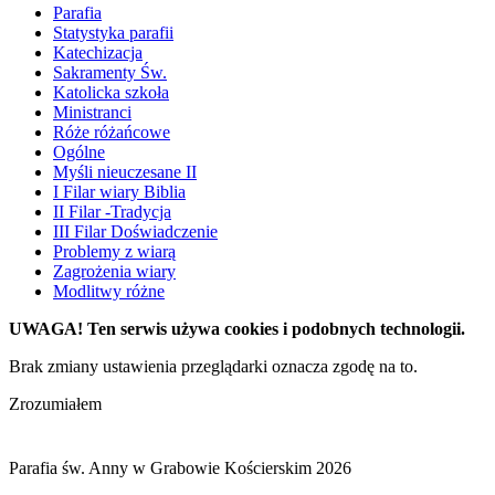
Parafia
Statystyka parafii
Katechizacja
Sakramenty Św.
Katolicka szkoła
Ministranci
Róże różańcowe
Ogólne
Myśli nieuczesane II
I Filar wiary Biblia
II Filar -Tradycja
III Filar Doświadczenie
Problemy z wiarą
Zagrożenia wiary
Modlitwy różne
UWAGA! Ten serwis używa cookies i podobnych technologii.
Brak zmiany ustawienia przeglądarki oznacza zgodę na to.
Zrozumiałem
Parafia św. Anny w Grabowie Kościerskim 2026