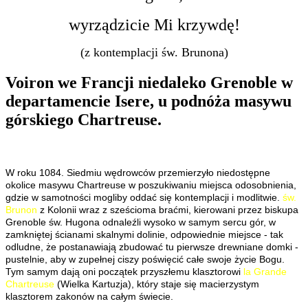
wyrządzicie Mi krzywdę!
(z kontemplacji św. Brunona)
Voiron we Francji niedaleko Grenoble w
departamencie Isere, u podnóża masywu
górskiego Chartreuse.
W roku 1084. Siedmiu wędrowców przemierzyło niedostępne
okolice masywu Chartreuse w poszukiwaniu miejsca odosobnienia,
gdzie w samotności mogliby oddać się kontemplacji i modlitwie.
św.
Brunon
z Kolonii wraz z sześcioma braćmi, kierowani przez biskupa
Grenoble św. Hugona odnaleźli wysoko w samym sercu gór, w
zamkniętej ścianami skalnymi dolinie, odpowiednie miejsce - tak
odludne, że postanawiają zbudować tu pierwsze drewniane domki -
pustelnie, aby w zupełnej ciszy poświęcić całe swoje życie Bogu.
Tym samym dają oni początek przyszłemu klasztorowi
la Grande
Chartreuse
(Wielka Kartuzja), który staje się macierzystym
klasztorem zakonów na całym świecie.