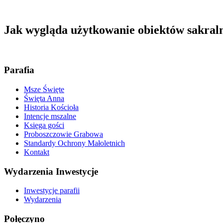
Jak wygląda użytkowanie obiektów sakral
Parafia
Msze Święte
Święta Anna
Historia Kościoła
Intencje mszalne
Księga gości
Proboszczowie Grabowa
Standardy Ochrony Małoletnich
Kontakt
Wydarzenia Inwestycje
Inwestycje parafii
Wydarzenia
Połęczyno