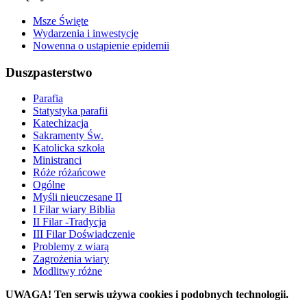
Msze Święte
Wydarzenia i inwestycje
Nowenna o ustąpienie epidemii
Duszpasterstwo
Parafia
Statystyka parafii
Katechizacja
Sakramenty Św.
Katolicka szkoła
Ministranci
Róże różańcowe
Ogólne
Myśli nieuczesane II
I Filar wiary Biblia
II Filar -Tradycja
III Filar Doświadczenie
Problemy z wiarą
Zagrożenia wiary
Modlitwy różne
UWAGA! Ten serwis używa cookies i podobnych technologii.