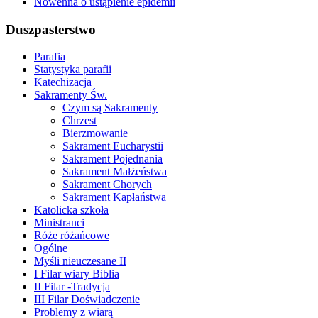
Nowenna o ustąpienie epidemii
Duszpasterstwo
Parafia
Statystyka parafii
Katechizacja
Sakramenty Św.
Czym są Sakramenty
Chrzest
Bierzmowanie
Sakrament Eucharystii
Sakrament Pojednania
Sakrament Małżeństwa
Sakrament Chorych
Sakrament Kapłaństwa
Katolicka szkoła
Ministranci
Róże różańcowe
Ogólne
Myśli nieuczesane II
I Filar wiary Biblia
II Filar -Tradycja
III Filar Doświadczenie
Problemy z wiarą