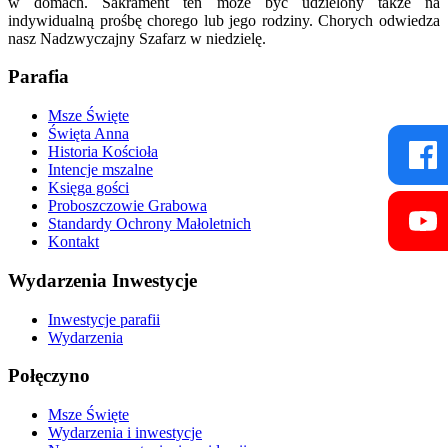
w domach. Sakrament ten może być udzielony także na
indywidualną prośbę chorego lub jego rodziny. Chorych odwiedza
nasz Nadzwyczajny Szafarz w niedzielę.
Parafia
Msze Święte
Święta Anna
Historia Kościoła
Intencje mszalne
Księga gości
Proboszczowie Grabowa
Standardy Ochrony Małoletnich
Kontakt
Wydarzenia Inwestycje
Inwestycje parafii
Wydarzenia
Połęczyno
Msze Święte
Wydarzenia i inwestycje