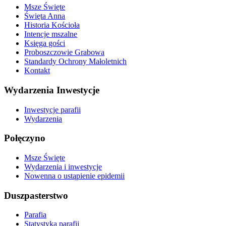
Msze Święte
Święta Anna
Historia Kościoła
Intencje mszalne
Księga gości
Proboszczowie Grabowa
Standardy Ochrony Małoletnich
Kontakt
Wydarzenia Inwestycje
Inwestycje parafii
Wydarzenia
Połęczyno
Msze Święte
Wydarzenia i inwestycje
Nowenna o ustąpienie epidemii
Duszpasterstwo
Parafia
Statystyka parafii