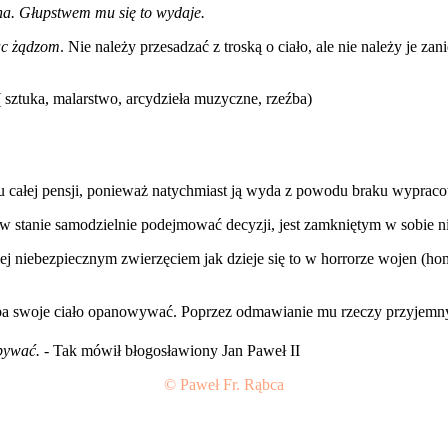
ha. Głupstwem mu się to wydaje.
jąc żądzom
. Nie należy przesadzać z troską o ciało, ale nie należy je za
 sztuka, malarstwo, arcydzieła muzyczne, rzeźba)
u całej pensji, ponieważ natychmiast ją wyda z powodu braku wyprac
 stanie samodzielnie podejmować decyzji, jest zamkniętym w sobie n
j niebezpiecznym zwierzęciem jak dzieje się to w horrorze wojen (ho
ba swoje ciało opanowywać. Poprzez odmawianie mu rzeczy przyjemnyc
obywać.
- Tak mówił błogosławiony Jan Paweł II
© Paweł Fr. Rąbca