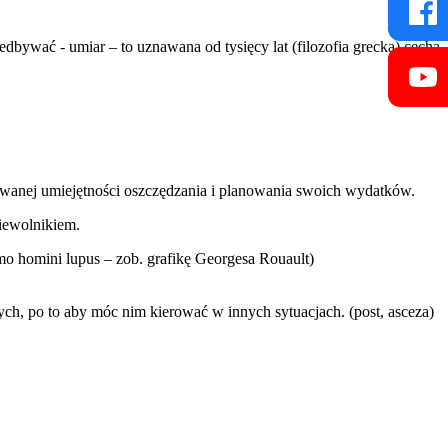
niedbywać - umiar – to uznawana od tysięcy lat (filozofia grecka) cecha
owanej umiejętności oszczędzania i planowania swoich wydatków.
iewolnikiem.
mo homini lupus – zob. grafikę Georgesa Rouault)
h, po to aby móc nim kierować w innych sytuacjach. (post, asceza)