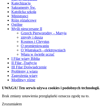
Katechizacja
Sakramenty Św.
Katolicka szkoła
Ministranci
Róże różańcowe
Ogólne
Myśli nieuczesane II
Grzech Pierworodny – Maryja
zmysły i dusza
Kosmos i Chrystus
O promieniowaniu
O Wiatrakach - elektrowniach
Wiara w świetle uczuć
I Filar wiary Biblia
II Filar -Tradycja
III Filar Doświadczenie
Problemy z wiarą
Zagrożenia wiary
Modlitwy różne
UWAGA! Ten serwis używa cookies i podobnych technologii.
Brak zmiany ustawienia przeglądarki oznacza zgodę na to.
Zrozumiałem