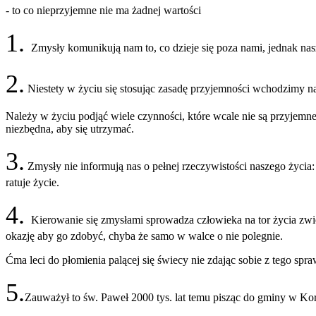
- to co nieprzyjemne nie ma żadnej wartości
1.
Zmysły komunikują nam to, co dzieje się poza nami, jednak nas
2.
Niestety w życiu się stosując zasadę przyjemności wchodzimy na g
Należy w życiu podjąć wiele czynności, które wcale nie są przyjemne 
niezbędna, aby się utrzymać.
3.
Zmysły nie informują nas o pełnej rzeczywistości naszego życia
ratuje życie.
4.
Kierowanie się zmysłami sprowadza człowieka na tor życia zwie
okazję aby go zdobyć, chyba że samo w walce o nie polegnie.
Ćma leci do płomienia palącej się świecy nie zdając sobie z tego s
5.
Zauważył to św. Paweł 2000 tys. lat temu pisząc do gminy w Ko