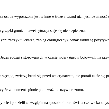
za osoba wyposażona jest w inne władze a wśród nich jest rozumność (
rzązki grunt, a nawet sytuacja staje się niebezpieczna.
(np: zatrzyk u lekarza, zabieg chirurgiczny) jednak skutki są pozytyw
: Jeden rodzaj z stosowanych w czasie wojny gazów bojowych ma przyje
rzęcego, zwierzę broni się przed weterynarzem, nie potrafi także si
prawy że za moment spłonie ponieważ nie używa rozumu.
ryncie i podzielił ze względu na sposob odbioru świata człowieka zm