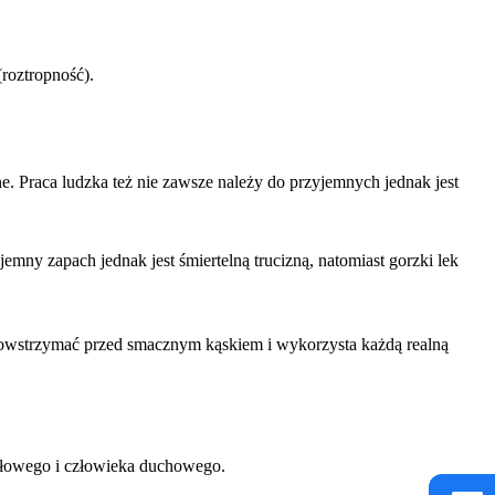
roztropność).
ne. Praca ludzka też nie zawsze należy do przyjemnych jednak jest
mny zapach jednak jest śmiertelną trucizną, natomiast gorzki lek
ę powstrzymać przed smacznym kąskiem i wykorzysta każdą realną
ysłowego i człowieka duchowego.