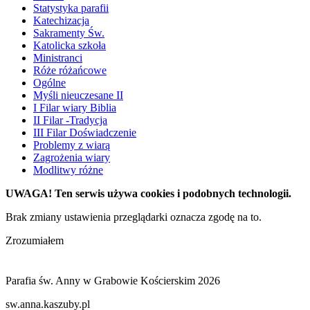
Statystyka parafii
Katechizacja
Sakramenty Św.
Katolicka szkoła
Ministranci
Róże różańcowe
Ogólne
Myśli nieuczesane II
I Filar wiary Biblia
II Filar -Tradycja
III Filar Doświadczenie
Problemy z wiarą
Zagrożenia wiary
Modlitwy różne
UWAGA! Ten serwis używa cookies i podobnych technologii.
Brak zmiany ustawienia przeglądarki oznacza zgodę na to.
Zrozumiałem
Parafia św. Anny w Grabowie Kościerskim 2026
sw.anna.kaszuby.pl