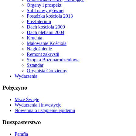
Organy i prospekt
Sufit nawy głównej
Posadzka kościoła 2013
Prezbiterium
Dach kościoła 2009
Dach plebanii 2004
Kruchta
Malowanie Kościoła
Nagłośnienie
Remont zakrystii
Szopka Bożonarodzeniowa
Sztandar
Organista Codzienny
Wydarzenia
Połęczyno
Msze Święte
Wydarzenia i inwestycje
Nowenna o ustąpienie epidemii
Duszpasterstwo
Parafia