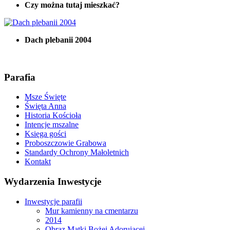
Czy można tutaj mieszkać?
Dach plebanii 2004
Parafia
Msze Święte
Święta Anna
Historia Kościoła
Intencje mszalne
Księga gości
Proboszczowie Grabowa
Standardy Ochrony Małoletnich
Kontakt
Wydarzenia Inwestycje
Inwestycje parafii
Mur kamienny na cmentarzu
2014
Obraz Matki Bożej Adorującej