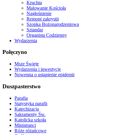
Kruchta
Malowanie Kościoła
Nagłośnienie
Remont zakrystii
Szopka Bożonarodzeniowa
Sztandar
Organista Codzienny
Wydarzenia
Połęczyno
Msze Święte
Wydarzenia i inwestycje
Nowenna o ustąpienie epidemii
Duszpasterstwo
Parafia
Statystyka parafii
Katechizacja
Sakramenty Św.
Katolicka szkoła
Ministranci
Róże różańcowe