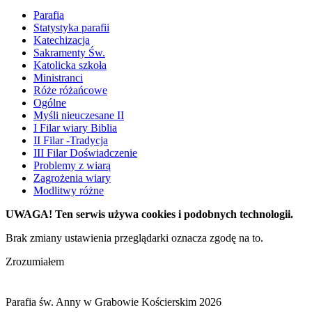
Parafia
Statystyka parafii
Katechizacja
Sakramenty Św.
Katolicka szkoła
Ministranci
Róże różańcowe
Ogólne
Myśli nieuczesane II
I Filar wiary Biblia
II Filar -Tradycja
III Filar Doświadczenie
Problemy z wiarą
Zagrożenia wiary
Modlitwy różne
UWAGA! Ten serwis używa cookies i podobnych technologii.
Brak zmiany ustawienia przeglądarki oznacza zgodę na to.
Zrozumiałem
Parafia św. Anny w Grabowie Kościerskim 2026