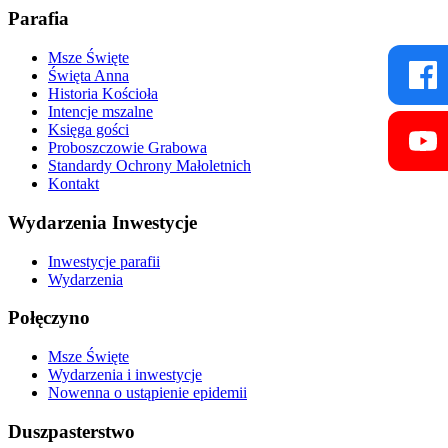
Parafia
Msze Święte
Święta Anna
Historia Kościoła
Intencje mszalne
Księga gości
Proboszczowie Grabowa
Standardy Ochrony Małoletnich
Kontakt
Wydarzenia Inwestycje
Inwestycje parafii
Wydarzenia
Połęczyno
Msze Święte
Wydarzenia i inwestycje
Nowenna o ustąpienie epidemii
Duszpasterstwo