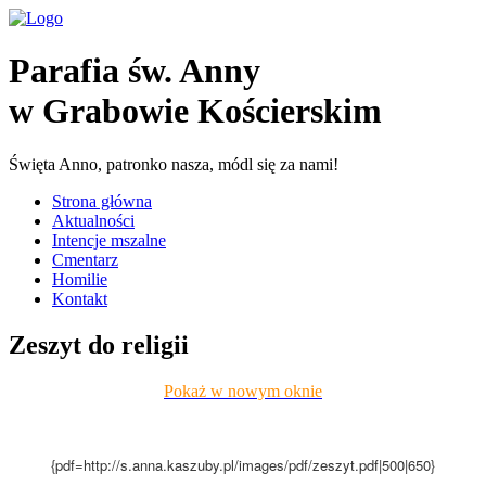
Parafia św. Anny
w Grabowie Kościerskim
Święta Anno, patronko nasza, módl się za nami!
Strona główna
Aktualności
Intencje mszalne
Cmentarz
Homilie
Kontakt
Zeszyt do religii
Pokaż w nowym oknie
{pdf=http://s.anna.kaszuby.pl/images/pdf/zeszyt.pdf|500|650}