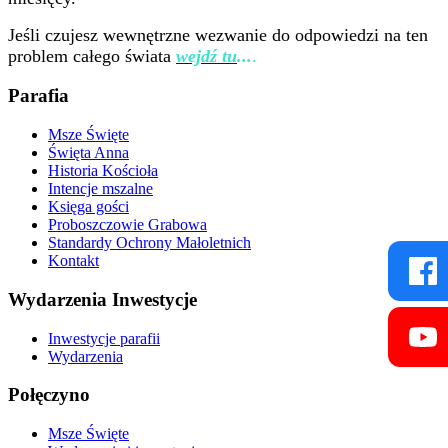
Jeśli czujesz wewnętrzne wezwanie do odpowiedzi na ten
problem całego świata
wejdź tu
...
.
Parafia
Msze Święte
Święta Anna
Historia Kościoła
Intencje mszalne
Księga gości
Proboszczowie Grabowa
Standardy Ochrony Małoletnich
Kontakt
Wydarzenia Inwestycje
Inwestycje parafii
Wydarzenia
Połęczyno
Msze Święte