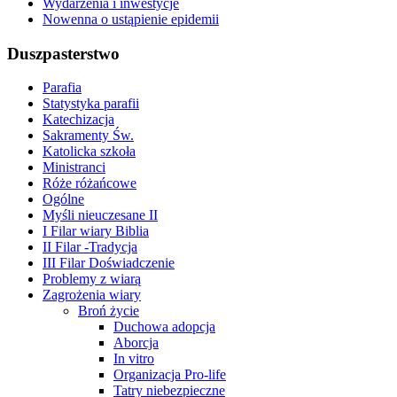
Wydarzenia i inwestycje
Nowenna o ustąpienie epidemii
Duszpasterstwo
Parafia
Statystyka parafii
Katechizacja
Sakramenty Św.
Katolicka szkoła
Ministranci
Róże różańcowe
Ogólne
Myśli nieuczesane II
I Filar wiary Biblia
II Filar -Tradycja
III Filar Doświadczenie
Problemy z wiarą
Zagrożenia wiary
Broń życie
Duchowa adopcja
Aborcja
In vitro
Organizacja Pro-life
Tatry niebezpieczne