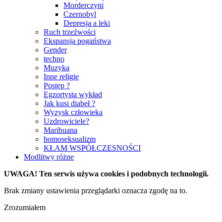
Morderczyni
Czernobyl
Depresja a leki
Ruch trzeźwości
Ekspansja pogaństwa
Gender
techno
Muzyka
Inne religie
Postęp ?
Egzortysta wykład
Jak kusi diabeł ?
Wyzysk człowieka
Uzdrowiciele?
Marihuana
homoseksualizm
KŁAM WSPÓŁCZESNOŚCI
Modlitwy różne
UWAGA! Ten serwis używa cookies i podobnych technologii.
Brak zmiany ustawienia przeglądarki oznacza zgodę na to.
Zrozumiałem