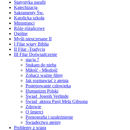
Statystyka parafii
Katechizacja
Sakramenty Św.
Katolicka szkoła
Ministranci
Róże różańcowe
Ogólne
Myśli nieuczesane II
I Filar wiary Biblia
II Filar -Tradycja
III Filar Doświadczenie
stacja 7
Stukam do nieba
Miłość - Młodość
Zobacz ważne filmy
Jak rozmawiać z ateista
Postępowanie człowieka
Humanizm Polski
Świad_Joseph Verlinde
Świad_aktora Pasji Mela Gibsona
Zdrowie
O śmierci
Pornografia i uzależnienie
Świadectwo ateisty
Problemy z wiarą