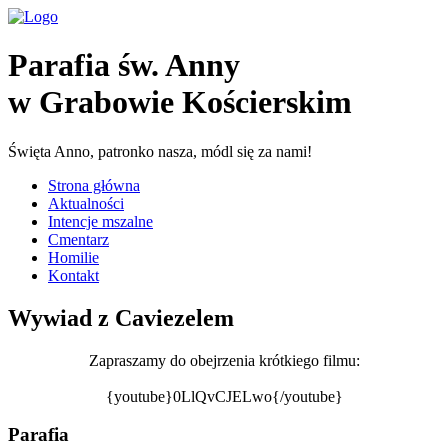
Parafia św. Anny
w Grabowie Kościerskim
Święta Anno, patronko nasza, módl się za nami!
Strona główna
Aktualności
Intencje mszalne
Cmentarz
Homilie
Kontakt
Wywiad z Caviezelem
Zapraszamy do obejrzenia krótkiego filmu:
{youtube}0LlQvCJELwo{/youtube}
Parafia