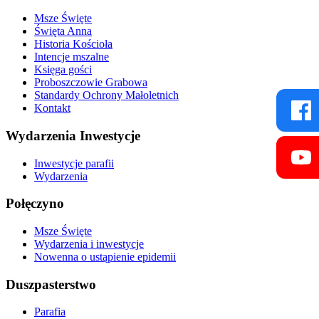
Msze Święte
Święta Anna
Historia Kościoła
Intencje mszalne
Księga gości
Proboszczowie Grabowa
Standardy Ochrony Małoletnich
Kontakt
Wydarzenia Inwestycje
Inwestycje parafii
Wydarzenia
Połęczyno
Msze Święte
Wydarzenia i inwestycje
Nowenna o ustąpienie epidemii
Duszpasterstwo
Parafia