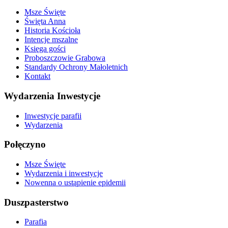
Msze Święte
Święta Anna
Historia Kościoła
Intencje mszalne
Księga gości
Proboszczowie Grabowa
Standardy Ochrony Małoletnich
Kontakt
Wydarzenia Inwestycje
Inwestycje parafii
Wydarzenia
Połęczyno
Msze Święte
Wydarzenia i inwestycje
Nowenna o ustąpienie epidemii
Duszpasterstwo
Parafia