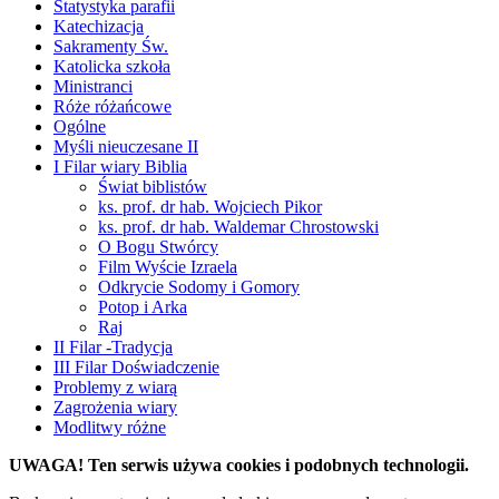
Statystyka parafii
Katechizacja
Sakramenty Św.
Katolicka szkoła
Ministranci
Róże różańcowe
Ogólne
Myśli nieuczesane II
I Filar wiary Biblia
Świat biblistów
ks. prof. dr hab. Wojciech Pikor
ks. prof. dr hab. Waldemar Chrostowski
O Bogu Stwórcy
Film Wyście Izraela
Odkrycie Sodomy i Gomory
Potop i Arka
Raj
II Filar -Tradycja
III Filar Doświadczenie
Problemy z wiarą
Zagrożenia wiary
Modlitwy różne
UWAGA! Ten serwis używa cookies i podobnych technologii.